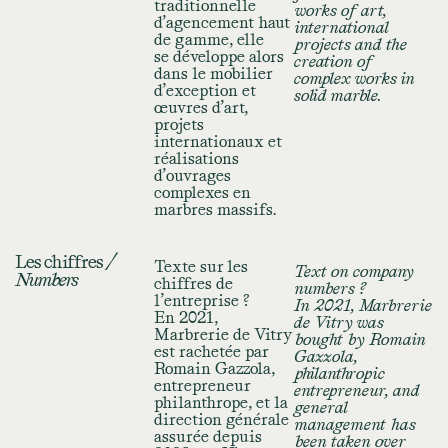
traditionnelle
works of art,
d’agencement haut
international
de gamme, elle
projects and the
se développe alors
creation of
dans le mobilier
complex works in
d’exception et
solid marble.
œuvres d’art,
projets
internationaux et
réalisations
d’ouvrages
complexes en
marbres massifs.
Les chiffres
/
Texte sur les
Text on company
Numbers
chiffres de
numbers ?
l’entreprise ?
In 2021, Marbrerie
En 2021,
de Vitry was
Marbrerie de Vitry
bought by Romain
est rachetée par
Gazzola,
Romain Gazzola,
philanthropic
entrepreneur
entrepreneur, and
philanthrope, et la
general
direction générale
management has
assurée depuis
been taken over