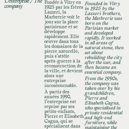
L’entreprise
/ The
Fondée à Vitry en
Founded in Vitry
company
1925 par les frères
in 1925 by the
Lazzeri, la
Lazzeri brothers,
Marbrerie voit le
the Marbrerie was
jour sur la place
born on the
parisienne et se
Parisian market
développe
and developed
rapidement. Elle
rapidly. It worked
œuvre dans tous
in all areas of
les domaines de la
natural stone, then
pierre naturelle,
set about
puis s’attèle
rebuilding the city
après-guerre à la
after the war, and
reconstruction de
then became an
la ville, et devient
essential company.
alors une
From the 1990s,
entreprise
the company was
incontournable.
taken over by his
À partir des
grandchildren,
années 1990,
Pierre and
l’entreprise est
Elisabeth Cagna,
reprise par ses
who specialized in
petits-enfants,
private residential
Pierre et Elisabeth
and high-end
Cagna, qui se
furniture, while
spécialisent dans
maintaining the