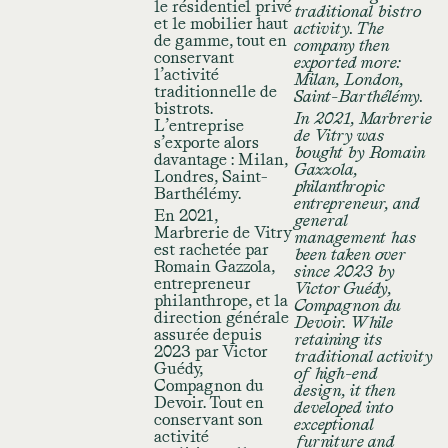
le résidentiel privé
traditional bistro
et le mobilier haut
activity. The
de gamme, tout en
company then
conservant
exported more:
l’activité
Milan, London,
traditionnelle de
Saint-Barthélémy.
bistrots.
In 2021, Marbrerie
L’entreprise
de Vitry was
s’exporte alors
bought by Romain
davantage : Milan,
Gazzola,
Londres, Saint-
philanthropic
Barthélémy.
entrepreneur, and
En 2021,
general
Marbrerie de Vitry
management has
est rachetée par
been taken over
Romain Gazzola,
since 2023 by
entrepreneur
Victor Guédy,
philanthrope, et la
Compagnon du
direction générale
Devoir. While
assurée depuis
retaining its
2023 par Victor
traditional activity
Guédy,
of high-end
Compagnon du
design, it then
Devoir. Tout en
developed into
conservant son
exceptional
activité
furniture and