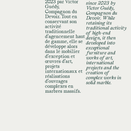
2023 par Victor
since 2023 by
Guédy,
Victor Guédy,
Compagnon du
Compagnon du
Devoir. Tout en
Devoir. While
conservant son
retaining its
activité
traditional activity
traditionnelle
of high-end
d’agencement haut
design, it then
de gamme, elle se
developed into
développe alors
exceptional
dans le mobilier
furniture and
d’exception et
works of art,
œuvres d’art,
international
projets
projects and the
internationaux et
creation of
réalisations
complex works in
d’ouvrages
solid marble.
complexes en
marbres massifs.
Mentions légales
Contact